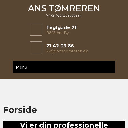
Skip
ANS TØMREREN
to
content
V/ Kaj Würtz Jacobsen
Teglgade 21
8643 Ans By
21 42 03 86
kwj@ans-tomreren.dk
Menu
Forside
Vi er din professionelle